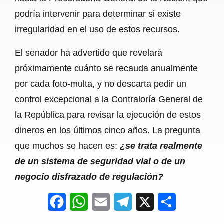
podría intervenir para determinar si existe
irregularidad en el uso de estos recursos.
El senador ha advertido que revelará
próximamente cuánto se recauda anualmente
por cada foto-multa, y no descarta pedir un
control excepcional a la Contraloría General de
la República para revisar la ejecución de estos
dineros en los últimos cinco años. La pregunta
que muchos se hacen es:
¿se trata realmente
de un sistema de seguridad vial o de un
negocio disfrazado de regulación?
F
W
E
T
X
S
a
h
m
e
h