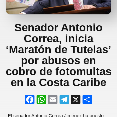
Senador Antonio
Correa, inicia
‘Maratón de Tutelas’
por abusos en
cobro de fotomultas
en la Costa Caribe
F
W
E
T
X
S
a
h
m
e
h
El senador Antonio Correa Jiménez ha puesto