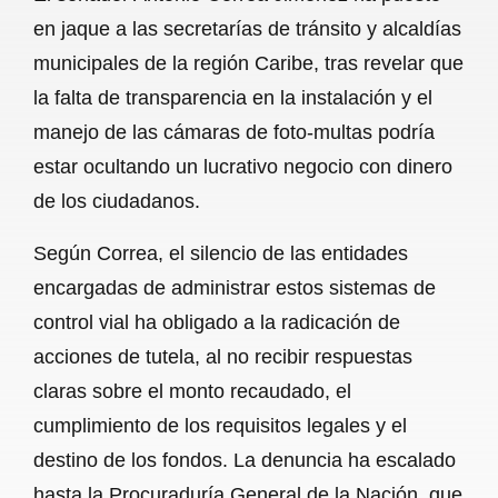
c
a
a
l
a
en jaque a las secretarías de tránsito y alcaldías
e
t
i
e
r
municipales de la región Caribe, tras revelar que
b
s
l
g
e
la falta de transparencia en la instalación y el
o
A
r
manejo de las cámaras de foto-multas podría
estar ocultando un lucrativo negocio con dinero
o
p
a
de los ciudadanos.
k
p
m
Según Correa, el silencio de las entidades
encargadas de administrar estos sistemas de
control vial ha obligado a la radicación de
acciones de tutela, al no recibir respuestas
claras sobre el monto recaudado, el
cumplimiento de los requisitos legales y el
destino de los fondos. La denuncia ha escalado
hasta la Procuraduría General de la Nación, que