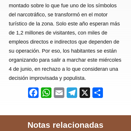
montado sobre lo que fue uno de los símbolos
del narcotráfico, se transformó en el motor
turístico de la zona. Solo este año esperan más
de 1,2 millones de visitantes, con miles de
empleos directos e indirectos que dependen de
su operación. Por eso, los habitantes se están
organizando para salir a marchar este miércoles
4 de junio, en rechazo a lo que consideran una
decisión improvisada y populista.
F
W
E
T
X
S
a
h
m
e
h
c
a
a
l
a
Notas relacionadas
e
t
i
e
r