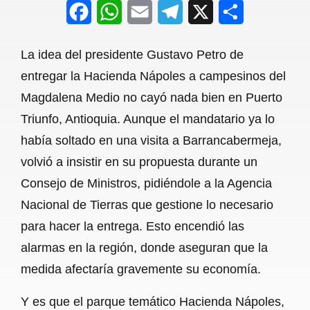
F
W
E
T
X
S
a
h
m
e
h
La idea del presidente Gustavo Petro de
c
a
a
l
a
entregar la Hacienda Nápoles a campesinos del
e
t
i
e
r
Magdalena Medio no cayó nada bien en Puerto
b
s
l
g
e
Triunfo, Antioquia. Aunque el mandatario ya lo
o
A
r
había soltado en una visita a Barrancabermeja,
volvió a insistir en su propuesta durante un
o
p
a
Consejo de Ministros, pidiéndole a la Agencia
k
p
m
Nacional de Tierras que gestione lo necesario
para hacer la entrega. Esto encendió las
alarmas en la región, donde aseguran que la
medida afectaría gravemente su economía.
Y es que el parque temático Hacienda Nápoles,