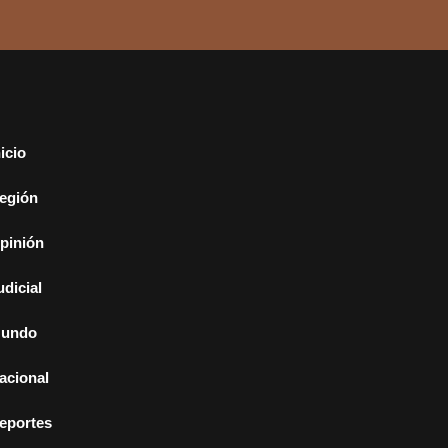
nicio
egión
pinión
udicial
undo
acional
eportes