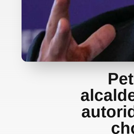
Pet
alcald
autori
ch