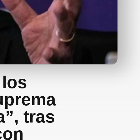
 los
suprema
”, tras
con