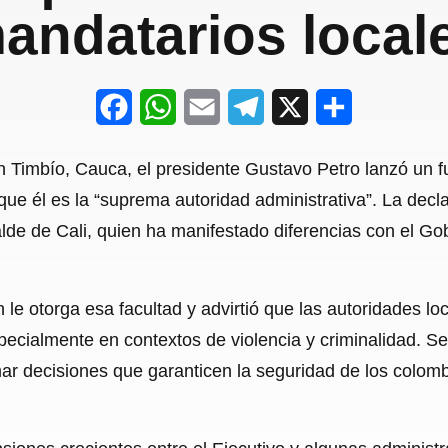
andatarios local
F
W
E
T
X
S
a
h
m
e
h
 Timbío, Cauca, el presidente Gustavo Petro lanzó un fu
c
a
a
l
a
que él es la “suprema autoridad administrativa”. La decl
e
t
i
e
r
alde de Cali, quien ha manifestado diferencias con el Go
b
s
l
g
e
o
A
r
 le otorga esa facultad y advirtió que las autoridades l
o
p
a
pecialmente en contextos de violencia y criminalidad. S
k
p
m
omar decisiones que garanticen la seguridad de los colom