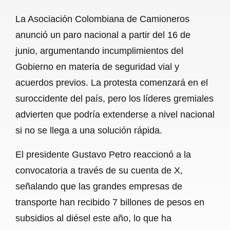
a
h
m
e
h
La Asociación Colombiana de Camioneros
c
a
a
l
a
anunció un paro nacional a partir del 16 de
e
t
i
e
r
junio, argumentando incumplimientos del
b
s
l
g
e
Gobierno en materia de seguridad vial y
o
A
r
acuerdos previos. La protesta comenzará en el
suroccidente del país, pero los líderes gremiales
o
p
a
advierten que podría extenderse a nivel nacional
k
p
m
si no se llega a una solución rápida.
El presidente Gustavo Petro reaccionó a la
convocatoria a través de su cuenta de X,
señalando que las grandes empresas de
transporte han recibido 7 billones de pesos en
subsidios al diésel este año, lo que ha