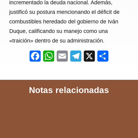
incrementado la deuda nacional. Además,
justificó su postura mencionando el déficit de
combustibles heredado del gobierno de Iván
Duque, calificando su manejo como una
«traición» dentro de su administración.
F
W
E
T
X
S
a
h
m
e
h
c
a
a
l
a
Notas relacionadas
e
t
i
e
r
b
s
l
g
e
o
A
r
o
p
a
k
p
m