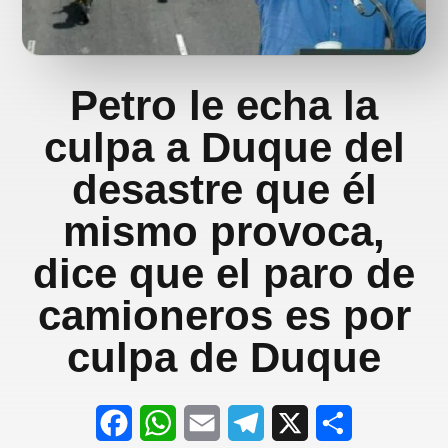
Petro le echa la
culpa a Duque del
desastre que él
mismo provoca,
dice que el paro de
camioneros es por
culpa de Duque
F
W
E
T
X
S