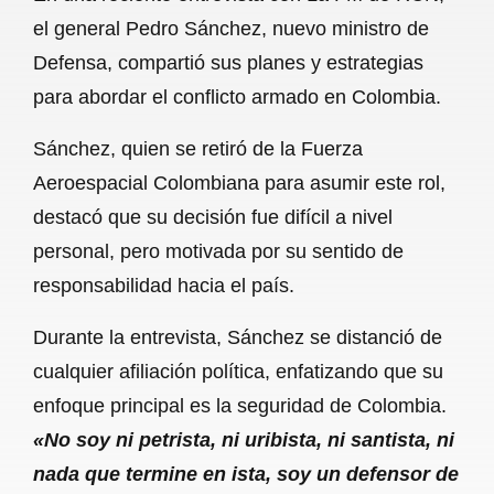
c
a
a
l
a
el general Pedro Sánchez, nuevo ministro de
e
t
i
e
r
Defensa, compartió sus planes y estrategias
b
s
l
g
e
para abordar el conflicto armado en Colombia.
o
A
r
Sánchez, quien se retiró de la Fuerza
o
p
a
Aeroespacial Colombiana para asumir este rol,
k
p
m
destacó que su decisión fue difícil a nivel
personal, pero motivada por su sentido de
responsabilidad hacia el país.
Durante la entrevista, Sánchez se distanció de
cualquier afiliación política, enfatizando que su
enfoque principal es la seguridad de Colombia.
«No soy ni petrista, ni uribista, ni santista, ni
nada que termine en ista, soy un defensor de