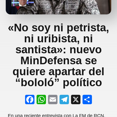
«No soy ni petrista,
ni uribista, ni
santista»: nuevo
MinDefensa se
quiere apartar del
“bololó” político
F
W
E
T
X
S
a
h
m
e
h
En una reciente entrevista con La FM de RCN,