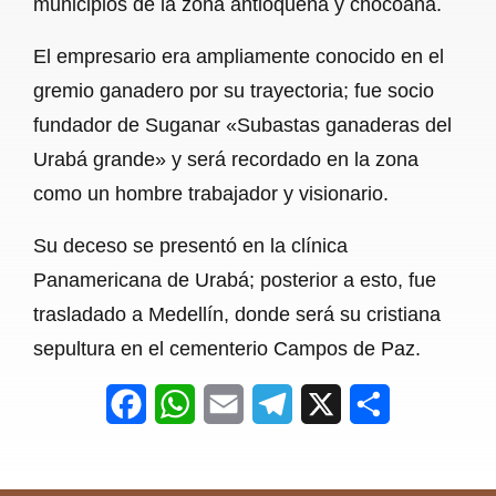
municipios de la zona antioqueña y chocoana.
o
A
r
El empresario era ampliamente conocido en el
o
p
a
gremio ganadero por su trayectoria; fue socio
k
p
m
fundador de Suganar «Subastas ganaderas del
Urabá grande» y será recordado en la zona
como un hombre trabajador y visionario.
Su deceso se presentó en la clínica
Panamericana de Urabá; posterior a esto, fue
trasladado a Medellín, donde será su cristiana
sepultura en el cementerio Campos de Paz.
F
W
E
T
X
S
a
h
m
e
h
c
a
a
l
a