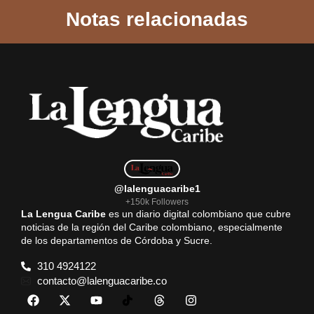
Notas relacionadas
e
t
i
e
r
b
s
l
g
e
o
A
r
o
p
a
k
p
m
@lalenguacaribe1
+150k Followers
La Lengua Caribe
es un diario digital colombiano que cubre
noticias de la región del Caribe colombiano, especialmente
de los departamentos de Córdoba y Sucre.
310 4924122
contacto@lalenguacaribe.co