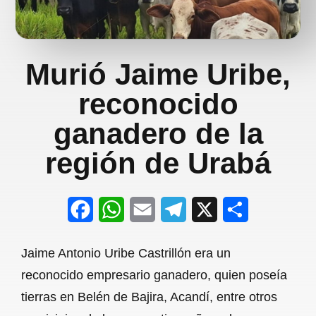
Murió Jaime Uribe,
reconocido
ganadero de la
región de Urabá
F
W
E
T
X
S
a
h
m
e
h
Jaime Antonio Uribe Castrillón era un
c
a
a
l
a
reconocido empresario ganadero, quien poseía
e
t
i
e
r
tierras en Belén de Bajira, Acandí, entre otros
b
s
l
g
e