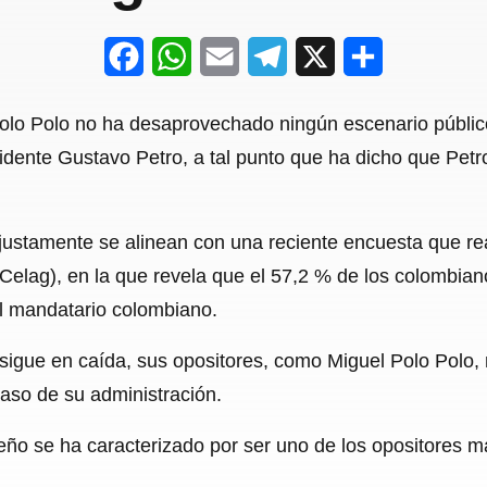
F
W
E
T
X
S
a
h
m
e
h
Polo Polo no ha desaprovechado ningún escenario públic
c
a
a
l
a
idente Gustavo Petro, a tal punto que ha dicho que Petr
e
t
i
e
r
b
s
l
g
e
justamente se alinean con una reciente encuesta que rea
o
A
r
Celag), en la que revela que el 57,2 % de los colombia
o
p
a
el mandatario colombiano.
k
p
m
 sigue en caída, sus opositores, como Miguel Polo Polo,
caso de su administración.
ño se ha caracterizado por ser uno de los opositores má