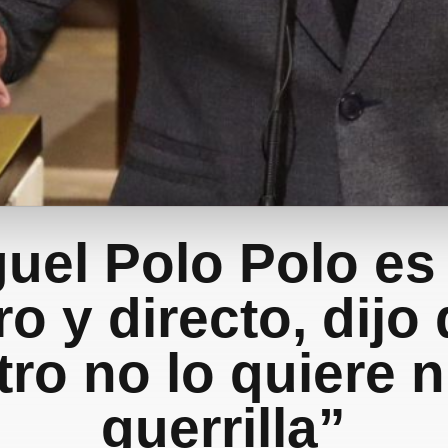
uel Polo Polo es
ro y directo, dijo
tro no lo quiere ni
guerrilla”