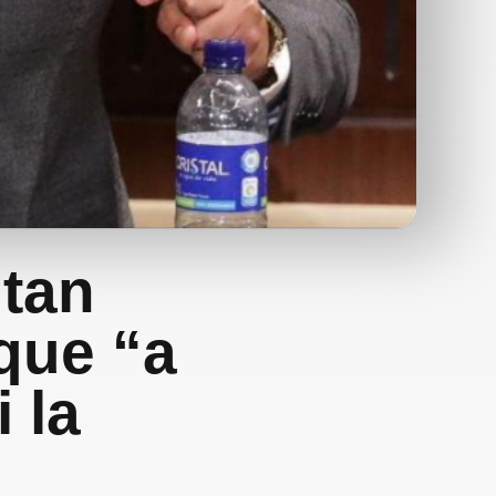
 tan
 que “a
 la