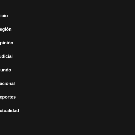
nicio
egión
pinión
udicial
undo
acional
eportes
ctualidad