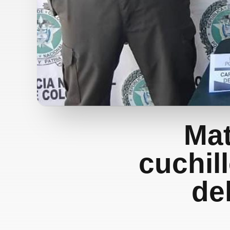
Ma
cuchil
de