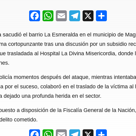
F
W
E
T
X
S
a
h
m
e
h
a sacudió el barrio La Esmeralda en el municipio de Ma
c
a
a
l
a
a cortopunzante tras una discusión por un subsidio recib
e
t
i
e
r
fue trasladada al Hospital La Divina Misericordia, donde
b
s
l
g
e
nes.
o
A
r
Policía momentos después del ataque, mientras intentaba 
o
p
a
por el suceso, colaboró en el traslado de la víctima al 
k
p
m
a dejado una profunda herida en el sector.
puesto a disposición de la Fiscalía General de la Nació
 delito cometido.
F
W
E
T
X
S