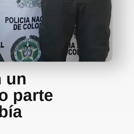
 un
o parte
bía