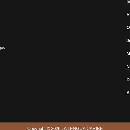
I
R
O
J
que
M
N
D
A
Copyright © 2026 LA LENGUA CARIBE