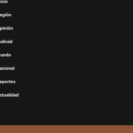
nicio
egión
pinión
udicial
undo
acional
eportes
ctualidad