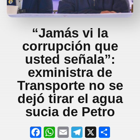
“Jamás vi la
corrupción que
usted señala”:
exministra de
Transporte no se
dejó tirar el agua
sucia de Petro
F
W
E
T
X
S