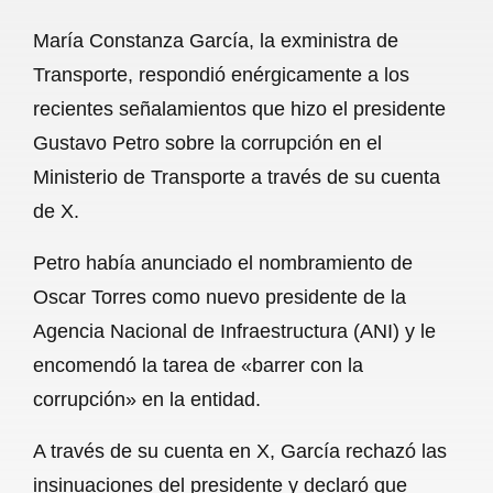
a
h
m
e
h
María Constanza García, la exministra de
c
a
a
l
a
Transporte, respondió enérgicamente a los
e
t
i
e
r
recientes señalamientos que hizo el presidente
b
s
l
g
e
Gustavo Petro sobre la corrupción en el
o
A
r
Ministerio de Transporte a través de su cuenta
de X.
o
p
a
k
p
m
Petro había anunciado el nombramiento de
Oscar Torres como nuevo presidente de la
Agencia Nacional de Infraestructura (ANI) y le
encomendó la tarea de «barrer con la
corrupción» en la entidad.
A través de su cuenta en X, García rechazó las
insinuaciones del presidente y declaró que