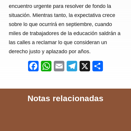
encuentro urgente para resolver de fondo la
situación. Mientras tanto, la expectativa crece
sobre lo que ocurrirá en septiembre, cuando
miles de trabajadores de la educación saldrán a
las calles a reclamar lo que consideran un
derecho justo y aplazado por años.
F
W
E
T
X
S
a
h
m
e
h
c
a
a
l
a
Notas relacionadas
e
t
i
e
r
b
s
l
g
e
o
A
r
o
p
a