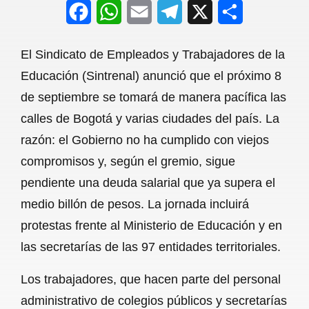
F
W
E
T
X
S
a
h
m
e
h
El Sindicato de Empleados y Trabajadores de la
c
a
a
l
a
Educación (Sintrenal) anunció que el próximo 8
e
t
i
e
r
de septiembre se tomará de manera pacífica las
b
s
l
g
e
calles de Bogotá y varias ciudades del país. La
o
A
r
razón: el Gobierno no ha cumplido con viejos
compromisos y, según el gremio, sigue
o
p
a
pendiente una deuda salarial que ya supera el
k
p
m
medio billón de pesos. La jornada incluirá
protestas frente al Ministerio de Educación y en
las secretarías de las 97 entidades territoriales.
Los trabajadores, que hacen parte del personal
administrativo de colegios públicos y secretarías