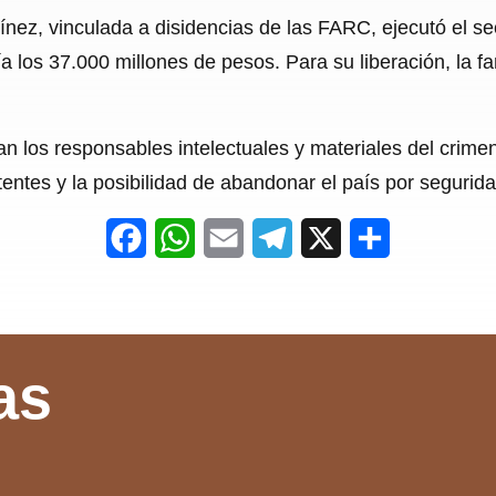
ínez, vinculada a disidencias de las FARC, ejecutó el se
 los 37.000 millones de pesos. Para su liberación, la f
an los responsables intelectuales y materiales del crimen
atentes y la posibilidad de abandonar el país por segurida
F
W
E
T
X
S
a
h
m
e
h
c
a
a
l
a
e
t
i
e
r
as
b
s
l
g
e
o
A
r
o
p
a