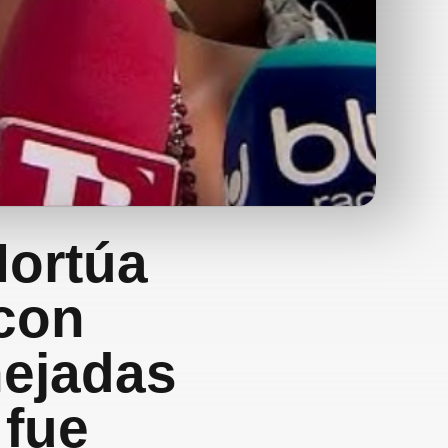
Hortúa
 con
nejadas
 fue