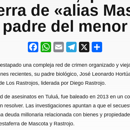
erra de «alias M
padre del menor
F
W
E
T
X
S
a
h
m
e
h
estapado una compleja red de crimen organizado y vieja
c
a
a
l
a
ones recientes, su padre biológico, José Leonardo Hortú
e
t
i
e
r
de Los Rastrojos, liderada por Diego Rastrojo.
b
s
l
g
e
ad de asesinatos en Tuluá, fue baleado en 2013 en un con
o
A
r
in resolver. Las investigaciones apuntan a que el secues
o
p
a
na deuda millonaria relacionada con bienes y propiedad
k
p
m
testaferra de Mascota y Rastrojo.