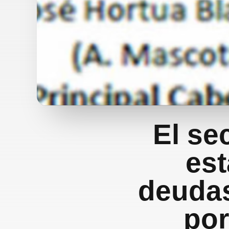
El se
est
deudas
por