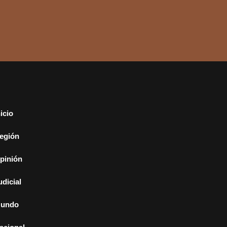
nicio
egión
pinión
udicial
undo