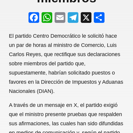
F
W
E
T
X
S
a
h
m
e
h
El partido Centro Democrático le solicitó hace
c
a
a
l
a
un par de horas al ministro de Comercio, Luis
e
t
i
e
r
Carlos Reyes, que rectifique sus declaraciones
b
s
l
g
e
sobre miembros del partido que,
o
A
r
supuestamente, habrían solicitado puestos o
favores en la Dirección de Impuestos y Aduanas
o
p
a
Nacionales (DIAN).
k
p
m
A través de un mensaje en X, el partido exigió
que el ministro presente pruebas que respalden
sus afirmaciones, las cuales han sido difundidas
en medios de comunicación y, según el partido,