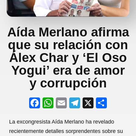
Aída Merlano afirma
que su relación con
Álex Char y ‘El Oso
Yogui’ era de amor
y corrupción
F
W
E
T
X
S
a
h
m
e
h
La excongresista Aída Merlano ha revelado
c
a
a
l
a
recientemente detalles sorprendentes sobre su
e
t
i
e
r