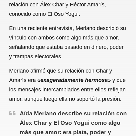
relación con Álex Char y Héctor Amarís,
b
s
l
g
e
conocido como El Oso Yogui.
o
A
r
En una reciente entrevista, Merlano describió su
o
p
a
vínculo con ambos como algo más que amor,
k
p
m
señalando que estaba basado en dinero, poder
y trampas electorales.
Merlano afirmó que su relación con Char y
Amarís era
«exageradamente hermosa»
y que
los mensajes intercambiados entre ellos reflejan
amor, aunque luego ella no soportó la presión.
Aída Merlano describe su relación con
Álex Char y El Oso Yogui como algo
más que amor: era plata, poder y