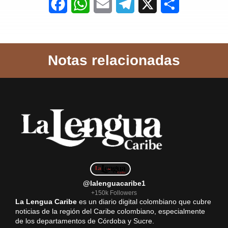
F
W
E
T
X
S
a
h
m
e
h
c
a
a
l
a
Notas relacionadas
e
t
i
e
r
b
s
l
g
e
o
A
r
o
p
a
k
p
m
@lalenguacaribe1
+150k Followers
La Lengua Caribe
es un diario digital colombiano que cubre
noticias de la región del Caribe colombiano, especialmente
de los departamentos de Córdoba y Sucre.