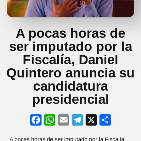
A pocas horas de
ser imputado por la
Fiscalía, Daniel
Quintero anuncia su
candidatura
presidencial
F
W
E
T
X
S
a
h
m
e
h
A pocas horas de ser imputado por la Fiscalía,