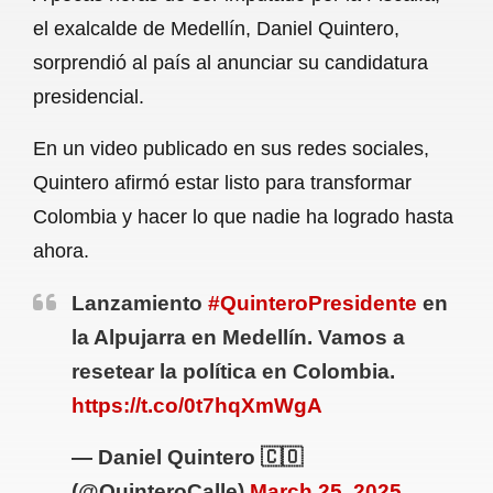
c
a
a
l
a
el exalcalde de Medellín, Daniel Quintero,
e
t
i
e
r
sorprendió al país al anunciar su candidatura
b
s
l
g
e
presidencial.
o
A
r
En un video publicado en sus redes sociales,
o
p
a
Quintero afirmó estar listo para transformar
k
p
m
Colombia y hacer lo que nadie ha logrado hasta
ahora.
Lanzamiento
#QuinteroPresidente
en
la Alpujarra en Medellín. Vamos a
resetear la política en Colombia.
https://t.co/0t7hqXmWgA
— Daniel Quintero 🇨🇴
(@QuinteroCalle)
March 25, 2025