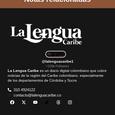
b
s
l
g
e
o
A
r
o
p
a
k
p
m
@lalenguacaribe1
+150k Followers
La Lengua Caribe
es un diario digital colombiano que cubre
noticias de la región del Caribe colombiano, especialmente
de los departamentos de Córdoba y Sucre.
310 4924122
contacto@lalenguacaribe.co