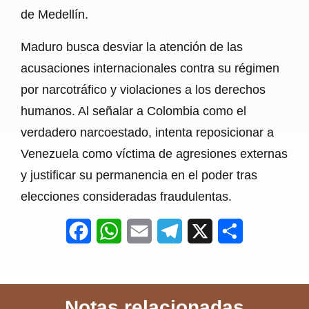
de Medellín.
Maduro busca desviar la atención de las
acusaciones internacionales contra su régimen
por narcotráfico y violaciones a los derechos
humanos. Al señalar a Colombia como el
verdadero narcoestado, intenta reposicionar a
Venezuela como víctima de agresiones externas
y justificar su permanencia en el poder tras
elecciones consideradas fraudulentas.
F
W
E
T
X
S
a
h
m
e
h
c
a
a
l
a
Notas relacionadas
e
t
i
e
r