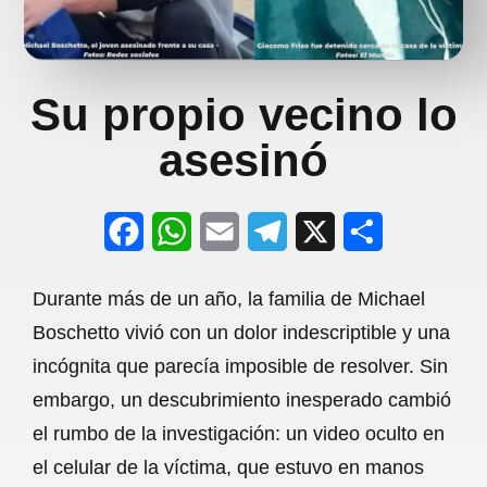
Su propio vecino lo
asesinó
F
W
E
T
X
S
a
h
m
e
h
Durante más de un año, la familia de Michael
c
a
a
l
a
Boschetto vivió con un dolor indescriptible y una
e
t
i
e
r
incógnita que parecía imposible de resolver. Sin
b
s
l
g
e
embargo, un descubrimiento inesperado cambió
o
A
r
el rumbo de la investigación: un video oculto en
el celular de la víctima, que estuvo en manos
o
p
a