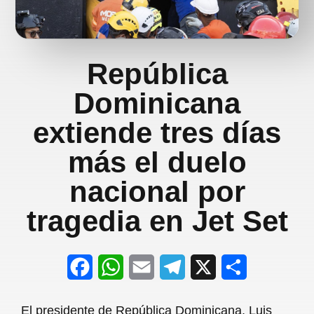
República
Dominicana
extiende tres días
más el duelo
nacional por
tragedia en Jet Set
F
W
E
T
X
S
a
h
m
e
h
El presidente de República Dominicana, Luis