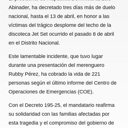
c
a
a
l
a
Abinader, ha decretado tres días más de duelo
e
t
i
e
r
nacional, hasta el 13 de abril, en honor a las
b
s
l
g
e
víctimas del trágico desplome del techo de la
o
A
r
discoteca Jet Set ocurrido el pasado 8 de abril
en el Distrito Nacional.
o
p
a
k
p
m
Este lamentable incidente, que tuvo lugar
durante una presentación del merenguero
Rubby Pérez, ha cobrado la vida de 221
personas según el último informe del Centro de
Operaciones de Emergencias (COE).
Con el Decreto 195-25, el mandatario reafirma
su solidaridad con las familias afectadas por
esta tragedia y el compromiso del gobierno de