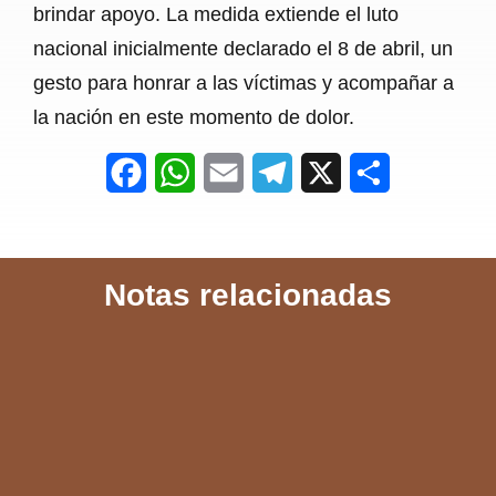
brindar apoyo. La medida extiende el luto
nacional inicialmente declarado el 8 de abril, un
gesto para honrar a las víctimas y acompañar a
la nación en este momento de dolor.
F
W
E
T
X
S
a
h
m
e
h
c
a
a
l
a
Notas relacionadas
e
t
i
e
r
b
s
l
g
e
o
A
r
o
p
a
k
p
m