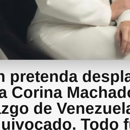
n pretenda despla
a Corina Machad
azgo de Venezuel
uivocado. Todo 