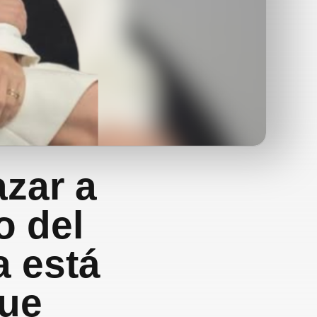
zar a
o del
a está
fue