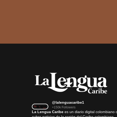
@lalenguacaribe1
+150k Followers
La Lengua Caribe
es un diario digital colombiano 
cubre noticias de la región del Caribe colombiano,