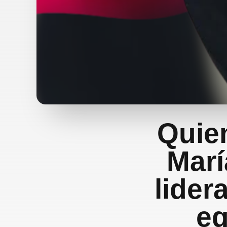
Quie
Marí
lider
eq