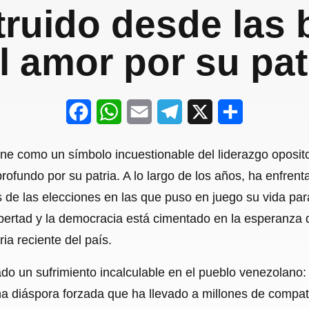
truido desde las 
l amor por su pat
F
W
E
T
X
S
a
h
m
e
h
e como un símbolo incuestionable del liderazgo oposit
c
a
a
l
a
rofundo por su patria. A lo largo de los años, ha enfren
e
t
i
e
r
de las elecciones en las que puso en juego su vida para
b
s
l
g
e
ertad y la democracia está cimentado en la esperanza d
o
A
r
ia reciente del país.
o
p
a
o un sufrimiento incalculable en el pueblo venezolano:
k
p
m
na diáspora forzada que ha llevado a millones de compatr