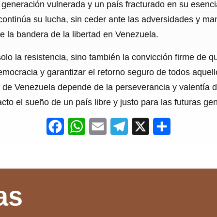
a generación vulnerada y un país fracturado en su esenci
ontinúa su lucha, sin ceder ante las adversidades y ma
 la bandera de la libertad en Venezuela.
olo la resistencia, sino también la convicción firme de
emocracia y garantizar el retorno seguro de todos aquel
o de Venezuela depende de la perseverancia y valentía 
to el sueño de un país libre y justo para las futuras ge
F
W
E
T
X
S
a
h
m
e
h
c
a
a
l
a
e
t
i
e
r
as
b
s
l
g
e
o
A
r