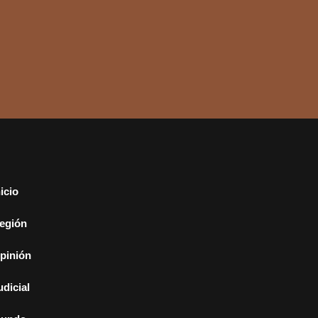
nicio
egión
pinión
udicial