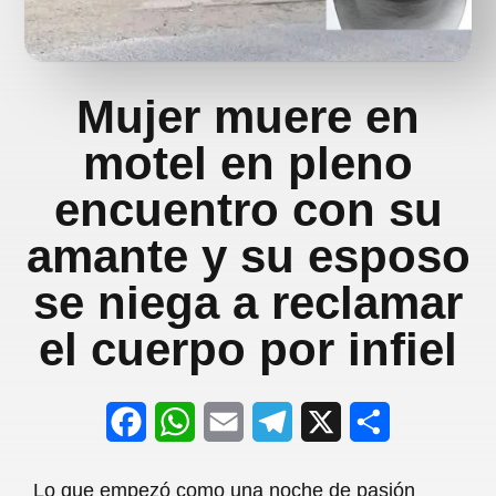
Mujer muere en
motel en pleno
encuentro con su
amante y su esposo
se niega a reclamar
el cuerpo por infiel
F
W
E
T
X
S
a
h
m
e
h
Lo que empezó como una noche de pasión