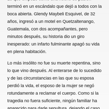
c
a
a
l
a
terminó en un escándalo que dejó a todos con la
e
t
i
e
r
boca abierta. Glendy Maybeli Esquivel, de 32
b
s
l
g
e
años, ingresó a un motel en Quetzaltenango,
o
A
r
Guatemala, con dos acompañantes, pero
minutos después, su historia dio un giro
o
p
a
inesperado: un infarto fulminante apagó su vida
k
p
m
en plena habitación.
Lo más insólito no fue su muerte repentina, sino
lo que vino después. Al enterarse de lo sucedido
y de las circunstancias en las que su esposa
perdió la vida, el esposo de la mujer se negó
rotundamente a reclamar el cuerpo. Como si la
tragedia no fuera suficiente, ningún familiar ha
aparecido para darle sepultura, dejando el caso