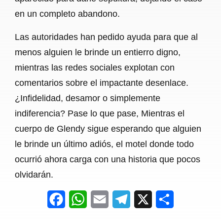
en un completo abandono.
Las autoridades han pedido ayuda para que al
menos alguien le brinde un entierro digno,
mientras las redes sociales explotan con
comentarios sobre el impactante desenlace.
¿Infidelidad, desamor o simplemente
indiferencia? Pase lo que pase, Mientras el
cuerpo de Glendy sigue esperando que alguien
le brinde un último adiós, el motel donde todo
ocurrió ahora carga con una historia que pocos
olvidarán.
F
W
E
T
X
S
a
h
m
e
h