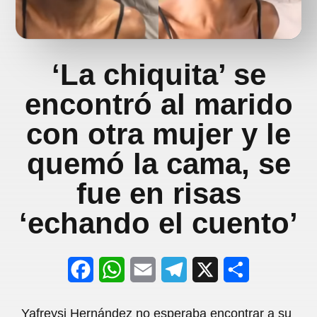
‘La chiquita’ se
encontró al marido
con otra mujer y le
quemó la cama, se
fue en risas
‘echando el cuento’
F
W
E
T
X
S
a
h
m
e
h
Yafreysi Hernández no esperaba encontrar a su