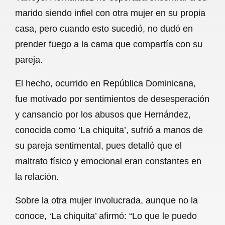
c
a
a
l
a
marido siendo infiel con otra mujer en su propia
e
t
i
e
r
casa, pero cuando esto sucedió, no dudó en
b
s
l
g
e
prender fuego a la cama que compartía con su
o
A
r
pareja.
o
p
a
El hecho, ocurrido en República Dominicana,
k
p
m
fue motivado por sentimientos de desesperación
y cansancio por los abusos que Hernández,
conocida como ‘La chiquita’, sufrió a manos de
su pareja sentimental, pues detalló que el
maltrato físico y emocional eran constantes en
la relación.
Sobre la otra mujer involucrada, aunque no la
conoce, ‘La chiquita’ afirmó: “Lo que le puedo