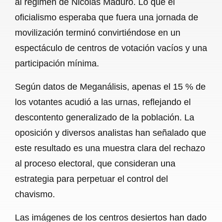
al régimen de Nicolás Maduro. Lo que el
o
A
r
oficialismo esperaba que fuera una jornada de
movilización terminó convirtiéndose en un
o
p
a
espectáculo de centros de votación vacíos y una
k
p
m
participación mínima.
Según datos de Meganálisis, apenas el 15 % de
los votantes acudió a las urnas, reflejando el
descontento generalizado de la población. La
oposición y diversos analistas han señalado que
este resultado es una muestra clara del rechazo
al proceso electoral, que consideran una
estrategia para perpetuar el control del
chavismo.
Las imágenes de los centros desiertos han dado