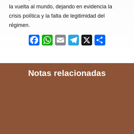
la vuelta al mundo, dejando en evidencia la
crisis política y la falta de legitimidad del
régimen.
F
W
E
T
X
S
a
h
m
e
h
c
a
a
l
a
Notas relacionadas
e
t
i
e
r
b
s
l
g
e
o
A
r
o
p
a
k
p
m