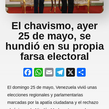
El chavismo, ayer
25 de mayo, se
hundió en su propia
farsa electoral
F
W
E
T
X
S
a
h
m
e
h
El domingo 25 de mayo, Venezuela vivió unas
c
a
a
l
a
elecciones regionales y parlamentarias
e
t
i
e
r
marcadas por la apatía ciudadana y el rechazo
b
s
l
g
e