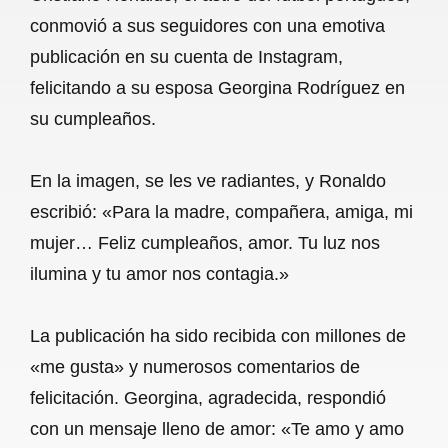
c
a
a
l
a
conmovió a sus seguidores con una emotiva
e
t
i
e
r
publicación en su cuenta de Instagram,
b
s
l
g
e
felicitando a su esposa Georgina Rodríguez en
o
A
r
su cumpleaños.
o
p
a
En la imagen, se les ve radiantes, y Ronaldo
k
p
m
escribió: «Para la madre, compañera, amiga, mi
mujer… Feliz cumpleaños, amor. Tu luz nos
ilumina y tu amor nos contagia.»
La publicación ha sido recibida con millones de
«me gusta» y numerosos comentarios de
felicitación. Georgina, agradecida, respondió
con un mensaje lleno de amor: «Te amo y amo