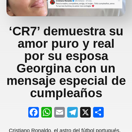
‘CR7’ demuestra su
amor puro y real
por su esposa
Georgina con un
mensaje especial de
cumpleaños
F
W
E
T
X
S
a
h
m
e
h
Cristiano Ronaldo, el astro del fútbol portugués,