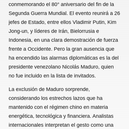
conmemorando el 80° aniversario del fin de la
b
s
l
g
e
Segunda Guerra Mundial. El evento reunirá a 26
o
A
r
jefes de Estado, entre ellos Vladimir Putin, Kim
Jong-un, y líderes de Irán, Bielorrusia e
o
p
a
Indonesia, en una clara demostración de fuerza
k
p
m
frente a Occidente. Pero la gran ausencia que
ha encendido las alarmas diplomáticas es la del
presidente venezolano Nicolás Maduro, quien
no fue incluido en la lista de invitados.
La exclusión de Maduro sorprende,
considerando los estrechos lazos que ha
mantenido con el régimen chino en materia
energética, tecnológica y financiera. Analistas
internacionales interpretan el gesto como una