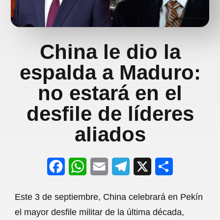
China le dio la
espalda a Maduro:
no estará en el
desfile de líderes
aliados
F
W
E
T
X
S
a
h
m
e
h
Este 3 de septiembre, China celebrará en Pekín
c
a
a
l
a
el mayor desfile militar de la última década,
e
t
i
e
r