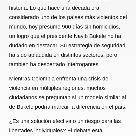
c
a
a
l
a
historia. Lo que hace una década era
e
t
i
e
r
considerado uno de los países más violentos del
b
s
l
g
e
mundo, hoy presume 900 días sin homicidios,
o
A
r
un logro que el presidente Nayib Bukele no ha
dudado en destacar. Su estrategia de seguridad
o
p
a
ha sido aplaudida en distintos sectores, pero
k
p
m
también ha despertado interrogantes.
Mientras Colombia enfrenta una crisis de
violencia en múltiples regiones, muchos
ciudadanos se preguntan si un modelo similar al
de Bukele podría marcar la diferencia en el país.
¿Es una solución efectiva o un riesgo para las
libertades individuales? El debate está