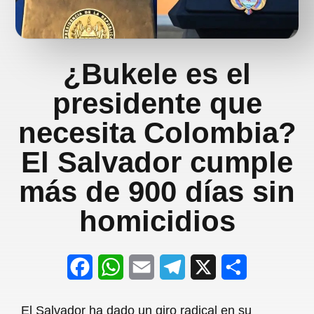
¿Bukele es el
presidente que
necesita Colombia?
El Salvador cumple
más de 900 días sin
homicidios
F
W
E
T
X
S
a
h
m
e
h
El Salvador ha dado un giro radical en su