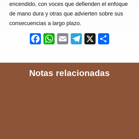
encendido, con voces que defienden el enfoque
de mano dura y otras que advierten sobre sus
consecuencias a largo plazo.
F
W
E
T
X
S
a
h
m
e
h
c
a
a
l
a
Notas relacionadas
e
t
i
e
r
b
s
l
g
e
o
A
r
o
p
a
k
p
m