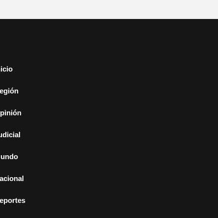
nicio
egión
pinión
udicial
undo
acional
eportes