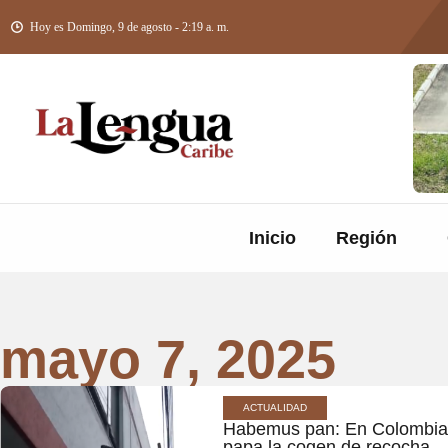
Hoy es Domingo, 9 de agosto - 2:19 a. m.
Inicio
Región
mayo 7, 2025
ACTUALIDAD
Habemus pan: En Colombia, 
papa la cogen de recocha