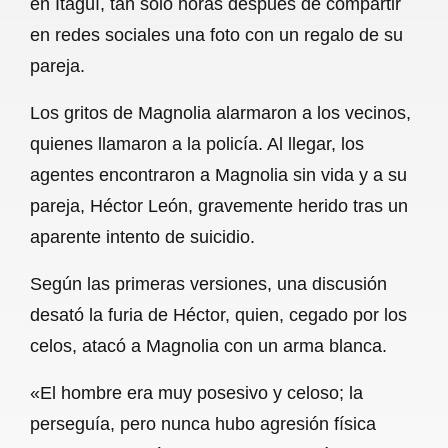
en Itagüí, tan solo horas después de compartir
o
A
r
en redes sociales una foto con un regalo de su
pareja.
o
p
a
k
p
m
Los gritos de Magnolia alarmaron a los vecinos,
quienes llamaron a la policía. Al llegar, los
agentes encontraron a Magnolia sin vida y a su
pareja, Héctor León, gravemente herido tras un
aparente intento de suicidio.
Según las primeras versiones, una discusión
desató la furia de Héctor, quien, cegado por los
celos, atacó a Magnolia con un arma blanca.
«El hombre era muy posesivo y celoso; la
perseguía, pero nunca hubo agresión física