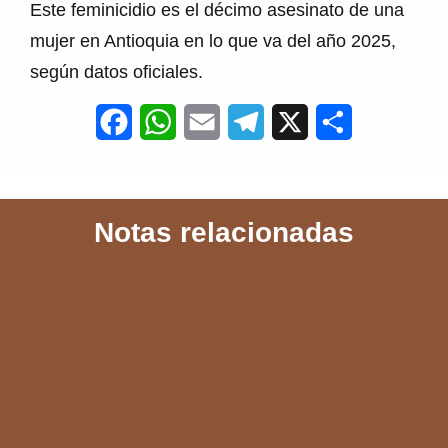
Este feminicidio es el décimo asesinato de una
mujer en Antioquia en lo que va del año 2025,
según datos oficiales.
F
W
E
T
X
S
a
h
m
e
h
c
a
a
l
a
Notas relacionadas
e
t
i
e
r
b
s
l
g
e
o
A
r
o
p
a
k
p
m