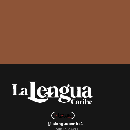
@lalenguacaribe1
+150k Followers