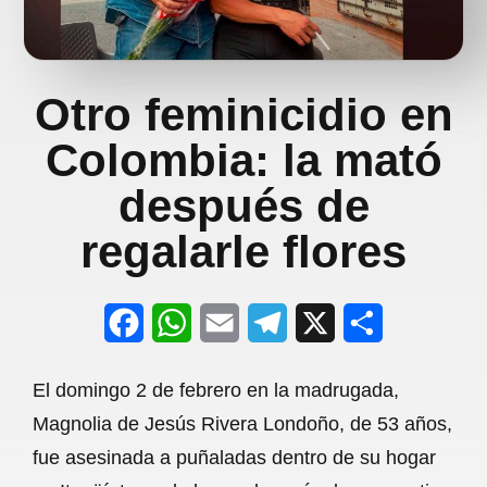
Otro feminicidio en
Colombia: la mató
después de
regalarle flores
F
W
E
T
X
S
a
h
m
e
h
El domingo 2 de febrero en la madrugada,
c
a
a
l
a
Magnolia de Jesús Rivera Londoño, de 53 años,
e
t
i
e
r
fue asesinada a puñaladas dentro de su hogar
b
s
l
g
e