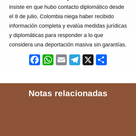
insiste en que hubo contacto diplomático desde
el 8 de julio, Colombia niega haber recibido
información completa y evalúa medidas jurídicas
y diplomáticas para responder a lo que
considera una deportación masiva sin garantías.
F
W
E
T
X
S
a
h
m
e
h
c
a
a
l
a
Notas relacionadas
e
t
i
e
r
b
s
l
g
e
o
A
r
o
p
a