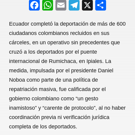
F
W
E
T
X
S
a
h
m
e
h
Ecuador completó la deportación de más de 600
c
a
a
l
a
ciudadanos colombianos recluidos en sus
e
t
i
e
r
cárceles, en un operativo sin precedentes que
b
s
l
g
e
cruzó a los deportados por el puente
o
A
r
internacional de Rumichaca, en Ipiales. La
medida, impulsada por el presidente Daniel
o
p
a
Noboa como parte de una política de
k
p
m
repatriación masiva, fue calificada por el
gobierno colombiano como “un gesto
inamistoso” y “carente de protocolo”, al no haber
coordinación previa ni verificación jurídica
completa de los deportados.