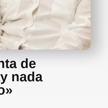
nta de
ay nada
ro»