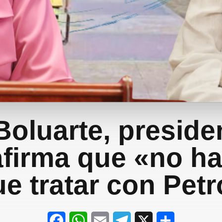
Boluarte, preside
afirma que «no h
e tratar con Pet
F
W
E
T
X
S