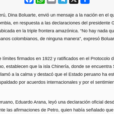
a
h
m
e
h
rú, Dina Boluarte, envió un mensaje a la nación en el 
c
a
a
l
a
ombia, en respuesta a las declaraciones del presidente 
e
t
i
e
r
 ubicada en la triple frontera amazónica. “No hay nada q
b
s
l
g
e
manos colombianos, de ninguna manera”, expresó Boluarte
o
A
r
o
p
a
e límites firmados en 1922 y ratificados en el Protocolo 
k
p
m
o, establecen que la isla Chinería, donde se encuentra
llamó a la calma y destacó que el Estado peruano ha est
spaldado por acuerdos internacionales y por el sentimie
peruano, Eduardo Arana, leyó una declaración oficial des
e las afirmaciones de Petro, quien había señalado que 