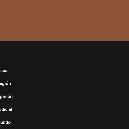
nicio
egión
pinión
udicial
undo