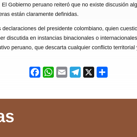
 El Gobierno peruano reiteró que no existe discusión al
teras están claramente definidas.
as declaraciones del presidente colombiano, quien cuest
 ser discutida en instancias binacionales o internacional
utivo peruano, que descarta cualquier conflicto territoria
F
W
E
T
X
S
a
h
m
e
h
c
a
a
l
a
e
t
i
e
r
as
b
s
l
g
e
o
A
r