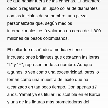
de qué hablar fuera de las canchas. El delantero
o
A
r
decidió regalarse un lujoso collar de diamantes
con las iniciales de su nombre, una pieza
o
p
a
personalizada que, según medios
k
p
m
internacionales, está valorada en cerca de 1.800
millones de pesos colombianos.
El collar fue diseñado a medida y tiene
incrustaciones brillantes que destacan las letras
“L” y “Y”, representando su nombre. Aunque
algunos lo ven como una excentricidad, otros lo
toman como una muestra del éxito que ha
alcanzado en tan poco tiempo. Con apenas 17
años, Yamal ya es titular indiscutible en el Barça
y una de las figuras más prometedoras del