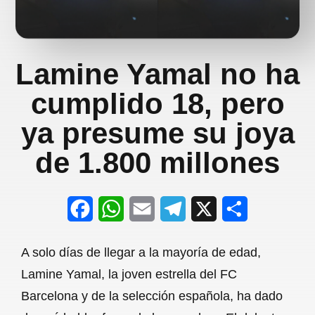
Lamine Yamal no ha
cumplido 18, pero
ya presume su joya
de 1.800 millones
F
W
E
T
X
S
a
h
m
e
h
A solo días de llegar a la mayoría de edad,
c
a
a
l
a
Lamine Yamal, la joven estrella del FC
e
t
i
e
r
Barcelona y de la selección española, ha dado
b
s
l
g
e