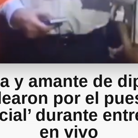
a y amante de di
learon por el pue
icial’ durante ent
en vivo