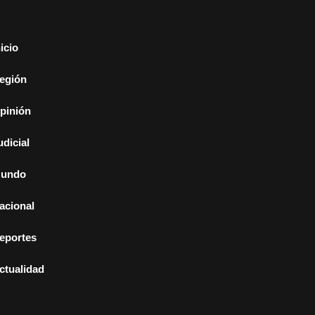
nicio
egión
pinión
udicial
undo
acional
eportes
ctualidad