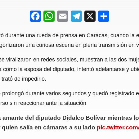
F
W
E
T
X
S
a
h
m
e
h
 durante una rueda de prensa en Caracas, cuando la esp
c
a
a
l
a
gonizaron una curiosa escena en plena transmisión en v
e
t
i
e
r
 viralizaron en redes sociales, muestran a las dos muj
b
s
l
g
e
a como la esposa del diputado, intentó adelantarse y ubi
o
A
r
 trató de impedirlo.
o
p
a
e prolongó durante varios segundos y quedó registrado 
k
p
m
so sin reaccionar ante la situación
a amante del diputado Didalco Bolívar mientras lo
 quien salía en cámaras a su lado
pic.twitter.c