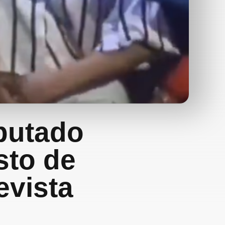
putado
sto de
revista