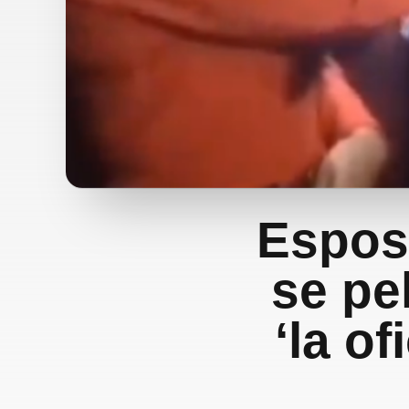
Espos
se pe
‘la of