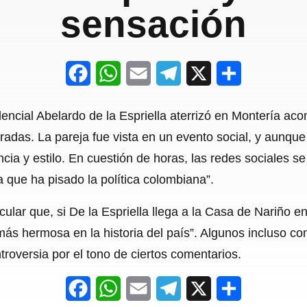
sensación
F
W
E
T
X
S
a
h
m
e
h
encial Abelardo de la Espriella aterrizó en Montería a
c
a
a
l
a
adas. La pareja fue vista en un evento social, y aunque e
e
t
i
e
r
ncia y estilo. En cuestión de horas, las redes sociales s
b
s
l
g
e
a que ha pisado la política colombiana”.
o
A
r
lar que, si De la Espriella llega a la Casa de Nariño e
o
p
a
más hermosa en la historia del país”. Algunos incluso c
k
p
m
roversia por el tono de ciertos comentarios.
F
W
E
T
X
S