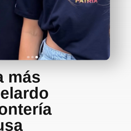
a más
belardo
Montería
usa