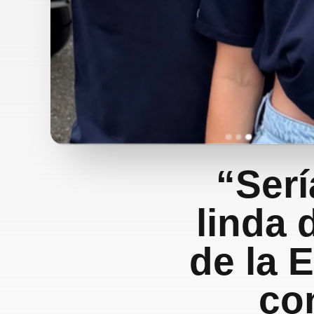
“Ser
linda 
de la E
co