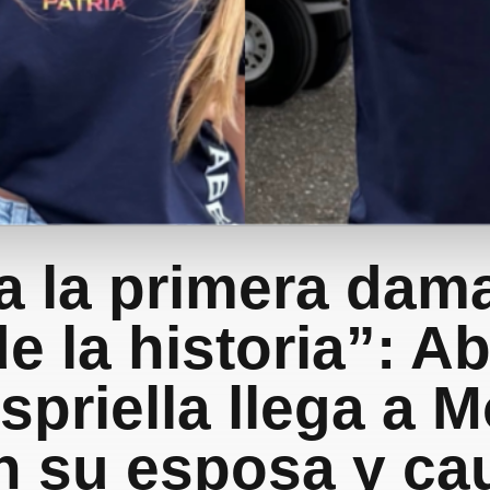
ía la primera dam
de la historia”: A
spriella llega a 
n su esposa y ca