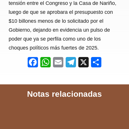
tensión entre el Congreso y la Casa de Nariño,
luego de que se aprobara el presupuesto con
$10 billones menos de lo solicitado por el
Gobierno, dejando en evidencia un pulso de
poder que ya se perfila como uno de los
choques políticos más fuertes de 2025.
F
W
E
T
X
S
a
h
m
e
h
c
a
a
l
a
Notas relacionadas
e
t
i
e
r
b
s
l
g
e
o
A
r
o
p
a