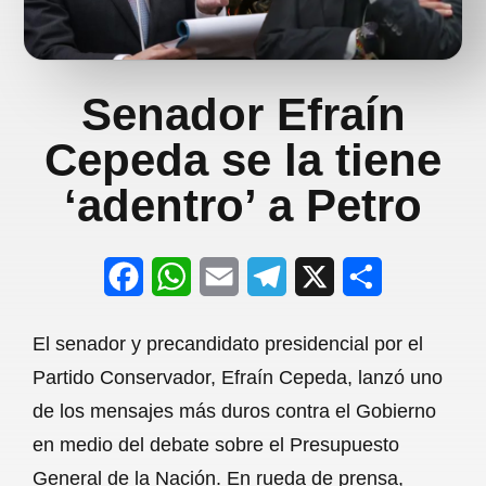
Senador Efraín
Cepeda se la tiene
‘adentro’ a Petro
F
W
E
T
X
S
a
h
m
e
h
El senador y precandidato presidencial por el
c
a
a
l
a
Partido Conservador, Efraín Cepeda, lanzó uno
e
t
i
e
r
de los mensajes más duros contra el Gobierno
b
s
l
g
e
en medio del debate sobre el Presupuesto
o
A
r
General de la Nación. En rueda de prensa,