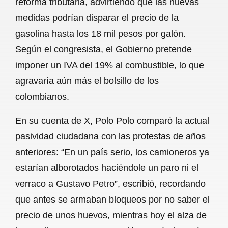
reforma tributaria, advirtiendo que las nuevas
o
A
r
medidas podrían disparar el precio de la
gasolina hasta los 18 mil pesos por galón.
o
p
a
Según el congresista, el Gobierno pretende
k
p
m
imponer un IVA del 19% al combustible, lo que
agravaría aún más el bolsillo de los
colombianos.
En su cuenta de X, Polo Polo comparó la actual
pasividad ciudadana con las protestas de años
anteriores: “En un país serio, los camioneros ya
estarían alborotados haciéndole un paro ni el
verraco a Gustavo Petro”, escribió, recordando
que antes se armaban bloqueos por no saber el
precio de unos huevos, mientras hoy el alza de