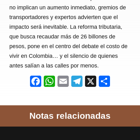
no implican un aumento inmediato, gremios de
transportadores y expertos advierten que el
impacto será inevitable. La reforma tributaria,
que busca recaudar más de 26 billones de
pesos, pone en el centro del debate el costo de
vivir en Colombia… y el silencio de quienes
antes salían a las calles por menos.
F
W
E
T
X
S
a
h
m
e
h
c
a
a
l
a
Notas relacionadas
e
t
i
e
r
b
s
l
g
e
o
A
r