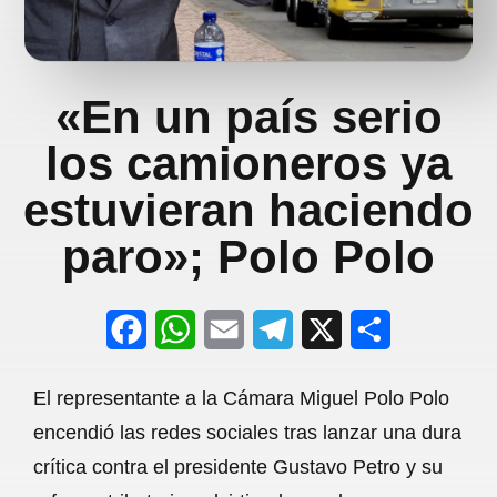
«En un país serio
los camioneros ya
estuvieran haciendo
paro»; Polo Polo
F
W
E
T
X
S
a
h
m
e
h
El representante a la Cámara Miguel Polo Polo
c
a
a
l
a
encendió las redes sociales tras lanzar una dura
e
t
i
e
r
crítica contra el presidente Gustavo Petro y su
b
s
l
g
e