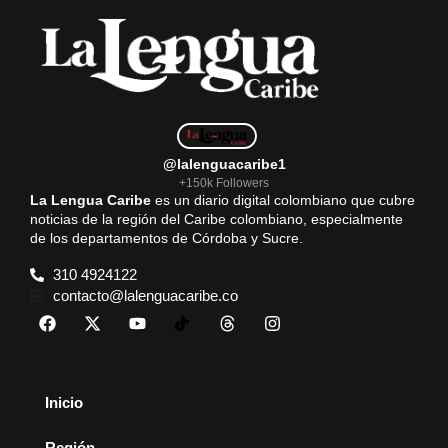
o
p
a
k
p
m
@lalenguacaribe1
+150k Followers
La Lengua Caribe
es un diario digital colombiano que cubre
noticias de la región del Caribe colombiano, especialmente
de los departamentos de Córdoba y Sucre.
310 4924122
contacto@lalenguacaribe.co
Inicio
Región