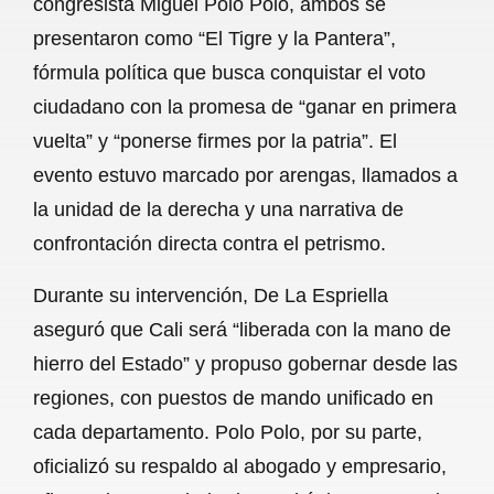
congresista Miguel Polo Polo, ambos se
o
A
r
presentaron como “El Tigre y la Pantera”,
fórmula política que busca conquistar el voto
o
p
a
ciudadano con la promesa de “ganar en primera
k
p
m
vuelta” y “ponerse firmes por la patria”. El
evento estuvo marcado por arengas, llamados a
la unidad de la derecha y una narrativa de
confrontación directa contra el petrismo.
Durante su intervención, De La Espriella
aseguró que Cali será “liberada con la mano de
hierro del Estado” y propuso gobernar desde las
regiones, con puestos de mando unificado en
cada departamento. Polo Polo, por su parte,
oficializó su respaldo al abogado y empresario,