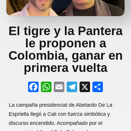
El tigre y la Pantera
le proponen a
Colombia, ganar en
primera vuelta
F
W
E
T
X
S
a
h
m
e
h
La campaña presidencial de Abelardo De La
c
a
a
l
a
Espriella llegó a Cali con fuerza simbólica y
e
t
i
e
r
discurso encendido. Acompañado por el
b
s
l
g
e