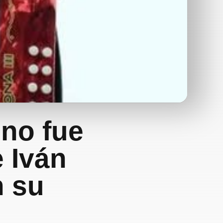
 no fue
 Iván
n su