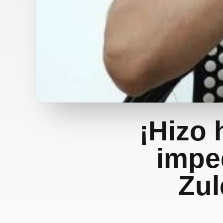
¡Hizo 
impe
Zul