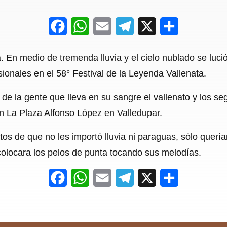
F
W
E
T
X
S
a
h
m
e
h
ia. En medio de tremenda lluvia y el cielo nublado se luc
c
a
a
l
a
onales en el 58° Festival de la Leyenda Vallenata.
e
t
i
e
r
 de la gente que lleva en su sangre el vallenato y los s
b
s
l
g
e
n La Plaza Alfonso López en Valledupar.
o
A
r
o
p
a
os de que no les importó lluvia ni paraguas, sólo querí
 colocara los pelos de punta tocando sus melodías.
k
p
m
F
W
E
T
X
S
a
h
m
e
h
c
a
a
l
a