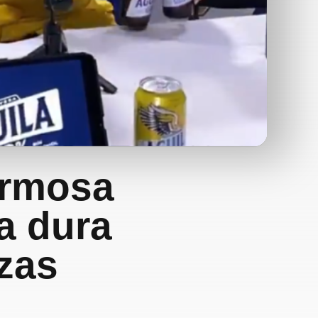
ermosa
a dura
zas