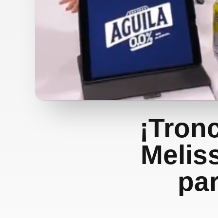
¡Tron
Melis
pa