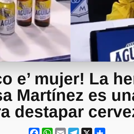
co e’ mujer! La h
sa Martínez es un
ra destapar cerve
F
W
E
T
X
S