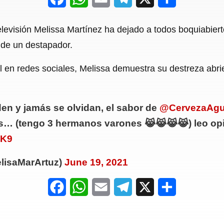
a
h
m
e
h
levisión Melissa Martínez ha dejado a todos boquiabiert
c
a
a
l
a
 de un destapador.
e
t
i
e
r
al en redes sociales, Melissa demuestra su destreza abr
b
s
l
g
e
o
A
r
o
p
a
en y jamás se olvidan, el sabor de
@CervezaAgu
las… (tengo 3 hermanos varones 😹😹😹😹) leo op
k
p
m
eK9
lisaMarArtuz)
June 19, 2021
F
W
E
T
X
S
a
h
m
e
h
c
a
a
l
a