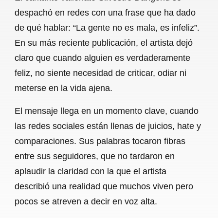
c
a
a
l
a
despachó en redes con una frase que ha dado
e
t
i
e
r
de qué hablar: “La gente no es mala, es infeliz”.
b
s
l
g
e
En su más reciente publicación, el artista dejó
o
A
r
claro que cuando alguien es verdaderamente
feliz, no siente necesidad de criticar, odiar ni
o
p
a
meterse en la vida ajena.
k
p
m
El mensaje llega en un momento clave, cuando
las redes sociales están llenas de juicios, hate y
comparaciones. Sus palabras tocaron fibras
entre sus seguidores, que no tardaron en
aplaudir la claridad con la que el artista
describió una realidad que muchos viven pero
pocos se atreven a decir en voz alta.