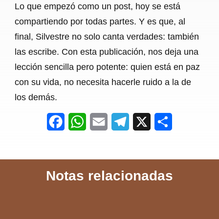
Lo que empezó como un post, hoy se está
compartiendo por todas partes. Y es que, al
final, Silvestre no solo canta verdades: también
las escribe. Con esta publicación, nos deja una
lección sencilla pero potente: quien está en paz
con su vida, no necesita hacerle ruido a la de
los demás.
F
W
E
T
X
S
a
h
m
e
h
c
a
a
l
a
Notas relacionadas
e
t
i
e
r
b
s
l
g
e
o
A
r