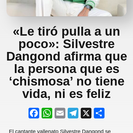
«Le tiró pulla a un
poco»: Silvestre
Dangond afirma que
la persona que es
‘chismosa’ no tiene
vida, ni es feliz
F
W
E
T
X
S
a
h
m
e
h
El cantante vallenato Silvestre Dangond se