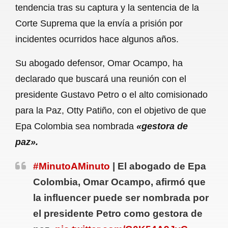
tendencia tras su captura y la sentencia de la
b
s
l
g
e
Corte Suprema que la envía a prisión por
o
A
r
incidentes ocurridos hace algunos años.
o
p
a
Su abogado defensor, Omar Ocampo, ha
k
p
m
declarado que buscará una reunión con el
presidente Gustavo Petro o el alto comisionado
para la Paz, Otty Patiño, con el objetivo de que
Epa Colombia sea nombrada
«gestora de
paz».
#MinutoAMinuto
| El abogado de Epa
Colombia, Omar Ocampo, afirmó que
la influencer puede ser nombrada por
el presidente Petro como gestora de