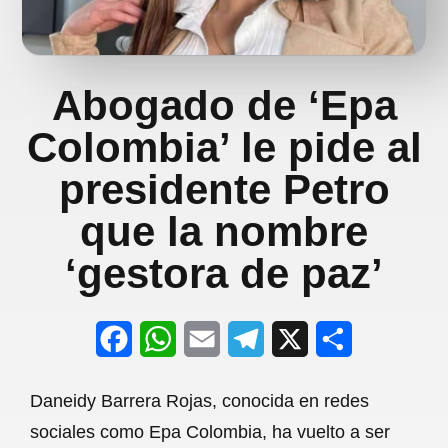
Abogado de ‘Epa
Colombia’ le pide al
presidente Petro
que la nombre
‘gestora de paz’
F
W
E
T
X
S
a
h
m
e
h
Daneidy Barrera Rojas, conocida en redes
c
a
a
l
a
sociales como Epa Colombia, ha vuelto a ser
e
t
i
e
r