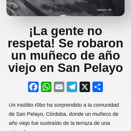
¡La gente no
respeta! Se robaron
un muñeco de año
viejo en San Pelayo
F
W
E
T
X
S
a
h
m
e
h
Un insólito r0bo ha sorprendido a la comunidad
c
a
a
l
a
de San Pelayo, Córdoba, donde un muñeco de
e
t
i
e
r
año viejo fue sustraído de la terraza de una
b
s
l
g
e