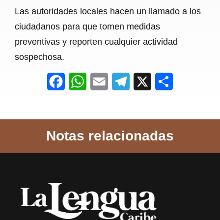
Las autoridades locales hacen un llamado a los
ciudadanos para que tomen medidas
preventivas y reporten cualquier actividad
sospechosa.
F
W
E
T
X
S
a
h
m
e
h
c
a
a
l
a
Notas relacionadas
e
t
i
e
r
b
s
l
g
e
o
A
r
o
p
a
k
p
m