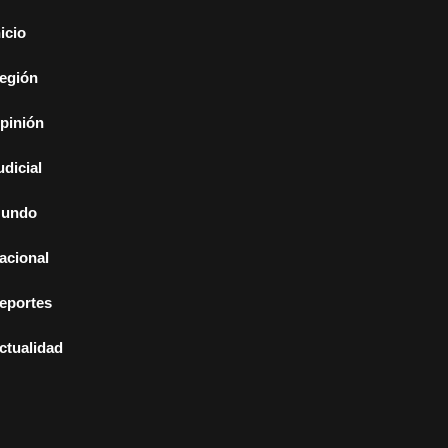
nicio
egión
pinión
udicial
undo
acional
eportes
ctualidad