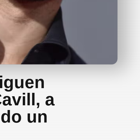
siguen
vill, a
ndo un