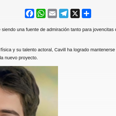
F
W
E
T
X
S
a
h
m
e
h
e siendo una fuente de admiración tanto para jovencitas
c
a
a
l
a
e
t
i
e
r
ísica y su talento actoral, Cavill ha logrado mantenerse
b
s
l
g
e
da nuevo proyecto.
o
A
r
o
p
a
k
p
m