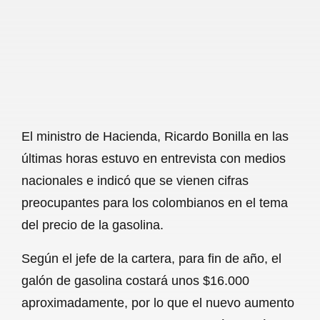
b
s
l
g
e
o
A
r
o
p
a
k
p
m
El ministro de Hacienda, Ricardo Bonilla en las
últimas horas estuvo en entrevista con medios
nacionales e indicó que se vienen cifras
preocupantes para los colombianos en el tema
del precio de la gasolina.
Según el jefe de la cartera, para fin de año, el
galón de gasolina costará unos $16.000
aproximadamente, por lo que el nuevo aumento