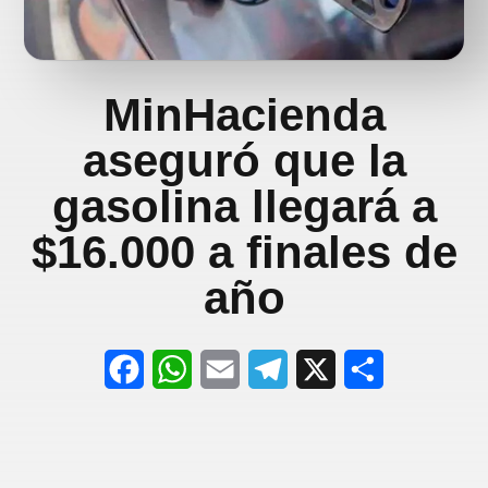
MinHacienda
aseguró que la
gasolina llegará a
$16.000 a finales de
año
F
W
E
T
X
S
a
h
m
e
h
c
a
a
l
a
e
t
i
e
r