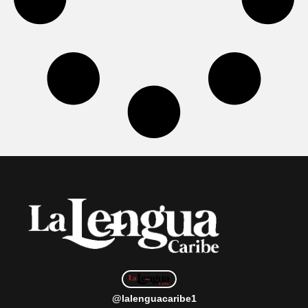
@lalenguacaribe1