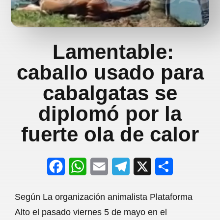
Lamentable:
caballo usado para
cabalgatas se
diplomó por la
fuerte ola de calor
F
W
E
T
X
S
a
h
m
e
h
Según La organización animalista Plataforma
c
a
a
l
a
Alto el pasado viernes 5 de mayo en el
e
t
i
e
r