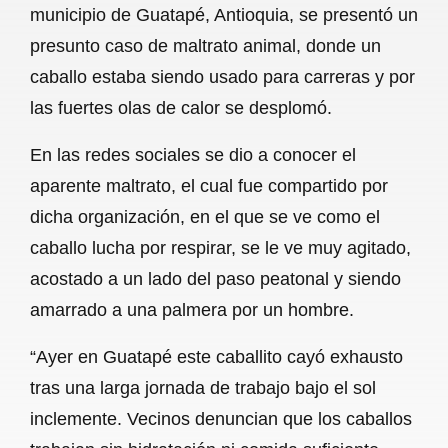
municipio de Guatapé, Antioquia, se presentó un
b
s
l
g
e
presunto caso de maltrato animal, donde un
o
A
r
caballo estaba siendo usado para carreras y por
las fuertes olas de calor se desplomó.
o
p
a
k
p
m
En las redes sociales se dio a conocer el
aparente maltrato, el cual fue compartido por
dicha organización, en el que se ve como el
caballo lucha por respirar, se le ve muy agitado,
acostado a un lado del paso peatonal y siendo
amarrado a una palmera por un hombre.
“Ayer en Guatapé este caballito cayó exhausto
tras una larga jornada de trabajo bajo el sol
inclemente. Vecinos denuncian que los caballos