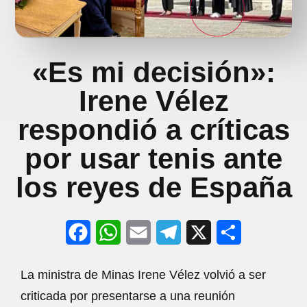
«Es mi decisión»:
Irene Vélez
respondió a críticas
por usar tenis ante
los reyes de España
F
W
E
T
X
S
a
h
m
e
h
La ministra de Minas Irene Vélez volvió a ser
c
a
a
l
a
criticada por presentarse a una reunión
e
t
i
e
r