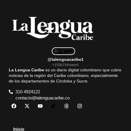
o
A
r
o
p
a
k
p
m
@lalenguacaribe1
+150k Followers
La Lengua Caribe
es un diario digital colombiano que cubre
noticias de la región del Caribe colombiano, especialmente
de los departamentos de Córdoba y Sucre.
310 4924122
contacto@lalenguacaribe.co
Inicio