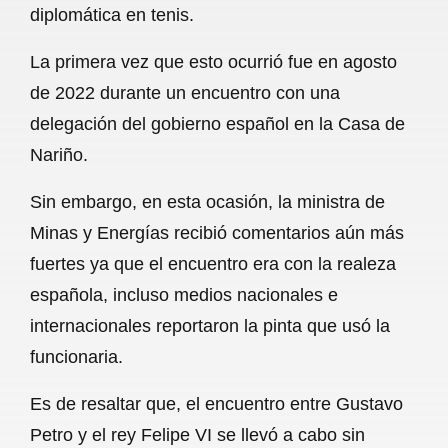
diplomática en tenis.
b
s
l
g
e
La primera vez que esto ocurrió fue en agosto
o
A
r
de 2022 durante un encuentro con una
o
p
a
delegación del gobierno español en la Casa de
k
p
m
Nariño.
Sin embargo, en esta ocasión, la ministra de
Minas y Energías recibió comentarios aún más
fuertes ya que el encuentro era con la realeza
española, incluso medios nacionales e
internacionales reportaron la pinta que usó la
funcionaria.
Es de resaltar que, el encuentro entre Gustavo
Petro y el rey Felipe VI se llevó a cabo sin