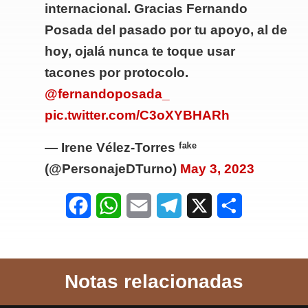
internacional. Gracias Fernando
Posada del pasado por tu apoyo, al de
hoy, ojalá nunca te toque usar
tacones por protocolo.
@fernandoposada_
pic.twitter.com/C3oXYBHARh
— Irene Vélez-Torres ᶠᵃᵏᵉ
(@PersonajeDTurno)
May 3, 2023
F
W
E
T
X
S
a
h
m
e
h
c
a
a
l
a
Notas relacionadas
e
t
i
e
r
b
s
l
g
e