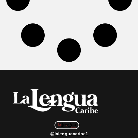
@lalenguacaribe1