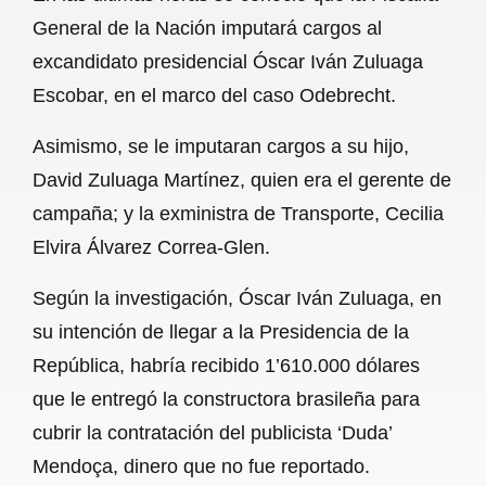
c
a
a
l
a
General de la Nación imputará cargos al
e
t
i
e
r
excandidato presidencial Óscar Iván Zuluaga
b
s
l
g
e
Escobar, en el marco del caso Odebrecht.
o
A
r
Asimismo, se le imputaran cargos a su hijo,
o
p
a
David Zuluaga Martínez, quien era el gerente de
k
p
m
campaña; y la exministra de Transporte, Cecilia
Elvira Álvarez Correa-Glen.
Según la investigación, Óscar Iván Zuluaga, en
su intención de llegar a la Presidencia de la
República, habría recibido 1’610.000 dólares
que le entregó la constructora brasileña para
cubrir la contratación del publicista ‘Duda’
Mendoça, dinero que no fue reportado.