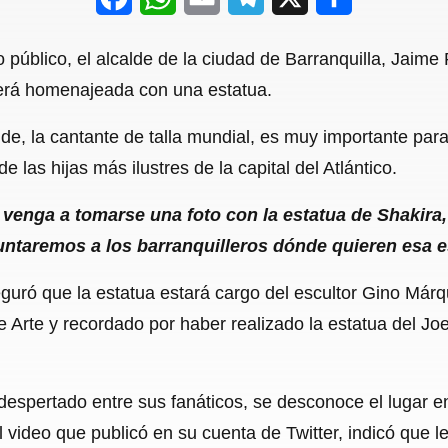
a
h
m
e
h
público, el alcalde de la ciudad de Barranquilla, Jaime
c
a
a
l
a
será homenajeada con una estatua.
e
t
i
e
r
de, la cantante de talla mundial, es muy importante para
b
s
l
g
e
 las hijas más ilustres de la capital del Atlántico.
o
A
r
o
p
a
enga a tomarse una foto con la estatua de Shakira,
untaremos a los barranquilleros dónde quieren esa e
k
p
m
uró que la estatua estará cargo del escultor Gino Márq
 de Arte y recordado por haber realizado la estatua del J
espertado entre sus fanáticos, se desconoce el lugar en
 video que publicó en su cuenta de Twitter, indicó que le