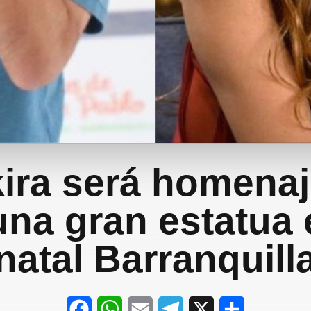
ira será homena
una gran estatua 
natal Barranquill
F
W
E
T
X
S