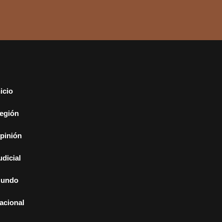
nicio
egión
pinión
udicial
undo
acional