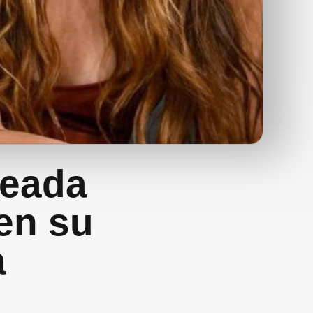
jeada
en su
a