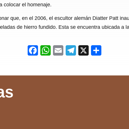
ra colocar el homenaje.
nar que, en el 2006, el escultor alemán Diatter Patt ina
neladas de hierro fundido. Esta se encuentra ubicada a l
F
W
E
T
X
S
a
h
m
e
h
c
a
a
l
a
e
t
i
e
r
as
b
s
l
g
e
o
A
r
o
p
a
k
p
m