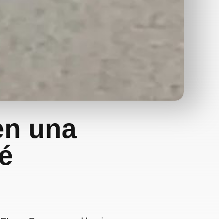
en una
té