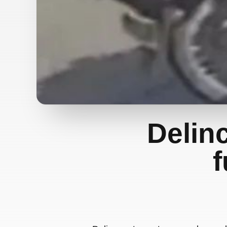
Delin
f