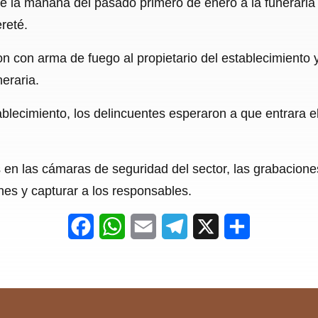
e la mañana del pasado primero de enero a la funeraria 
c
a
a
l
a
reté.
e
t
i
e
r
n con arma de fuego al propietario del establecimiento y
b
s
l
g
e
eraria.
o
A
r
o
p
a
lecimiento, los delincuentes esperaron a que entrara el 
k
p
m
en las cámaras de seguridad del sector, las grabaciones
nes y capturar a los responsables.
F
W
E
T
X
S
a
h
m
e
h
c
a
a
l
a
e
t
i
e
r