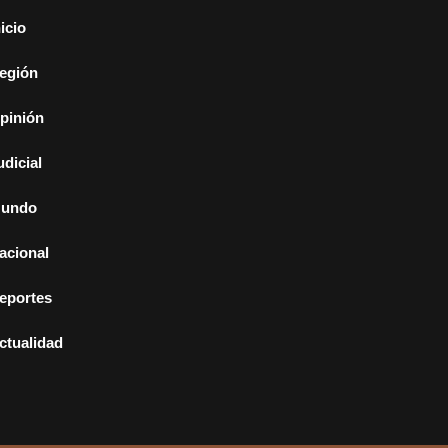
nicio
egión
pinión
udicial
undo
acional
eportes
ctualidad