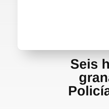
Seis 
gran
Policí