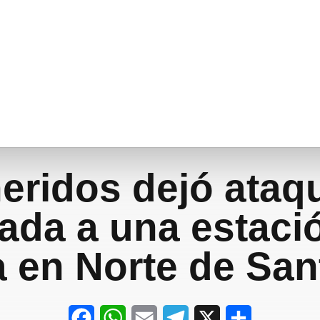
heridos dejó ataq
ada a una estaci
a en Norte de Sa
F
W
E
T
X
S