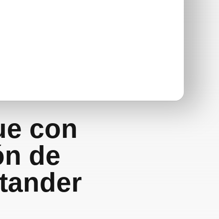
ue con
ón de
ntander