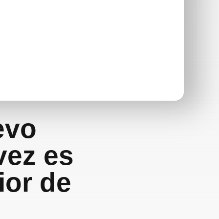
evo
vez es
ior de