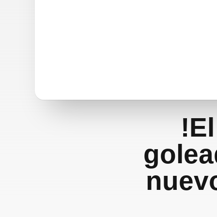
!E
golea
nuevo