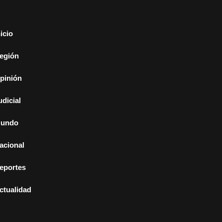
nicio
egión
pinión
udicial
undo
acional
eportes
ctualidad