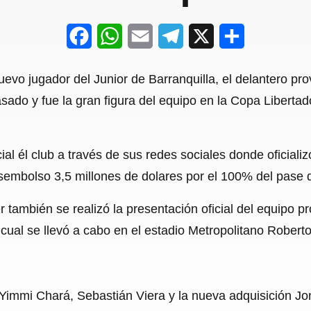
F
W
E
T
X
S
a
h
m
e
h
evo jugador del Junior de Barranquilla, el delantero pr
c
a
a
l
a
ado y fue la gran figura del equipo en la Copa Liberta
e
t
i
e
r
b
s
l
g
e
ial él club a través de sus redes sociales donde oficializ
o
A
r
esembolso 3,5 millones de dolares por el 100% del pase d
o
p
a
r también se realizó la presentación oficial del equipo p
k
p
m
l cual se llevó a cabo en el estadio Metropolitano Rober
, Yimmi Chará, Sebastián Viera y la nueva adquisición J